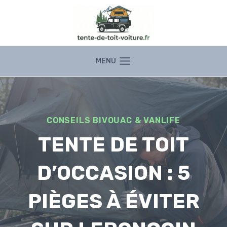
Aller
au
contenu
MENU
CONSEILS BIVOUAC & VANLIFE
TENTE DE TOIT
D’OCCASION : 5
PIÈGES À ÉVITER