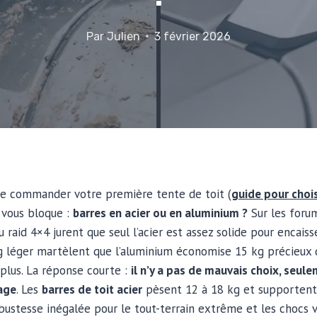
Par
Julien
3 février 2026
 de commander votre première tente de toit (
guide pour chois
 vous bloque :
barres en acier ou en aluminium ?
Sur les forum
u raid 4×4 jurent que seul l’acier est assez solide pour encaisse
 léger martèlent que l’aluminium économise 15 kg précieux d
 plus. La réponse courte :
il n’y a pas de mauvais choix, seul
age
. Les
barres de toit acier
pèsent 12 à 18 kg et supportent
ustesse inégalée pour le tout-terrain extrême et les chocs v