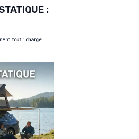
TATIQUE :
inent tout :
charge