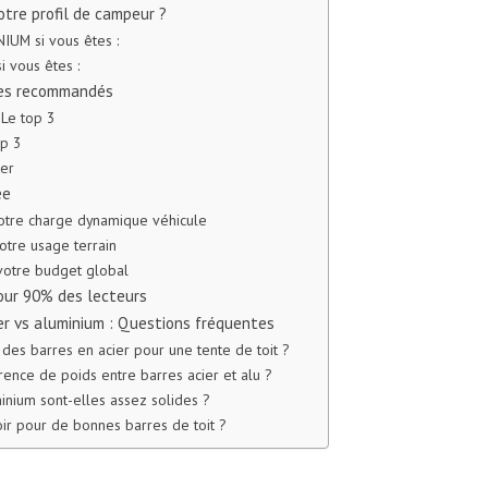
tre profil de campeur ?
NIUM si vous êtes :
i vous êtes :
les recommandés
 Le top 3
op 3
ter
ée
 votre charge dynamique véhicule
otre usage terrain
 votre budget global
ur 90% des lecteurs
er vs aluminium : Questions fréquentes
 des barres en acier pour une tente de toit ?
rence de poids entre barres acier et alu ?
inium sont-elles assez solides ?
r pour de bonnes barres de toit ?