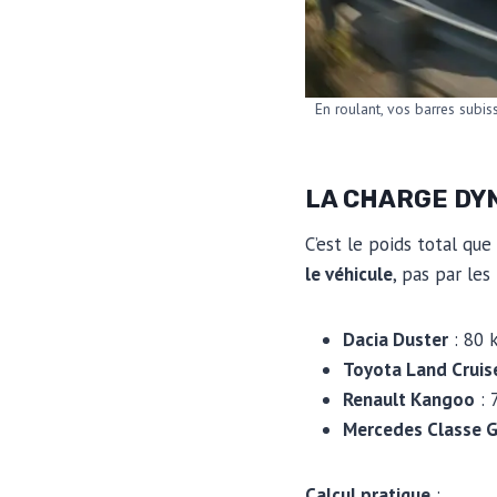
En roulant, vos barres subiss
LA CHARGE DY
C’est le poids total qu
le véhicule
, pas par les
Dacia Duster
: 80 
Toyota Land Cruis
Renault Kangoo
: 
Mercedes Classe 
Calcul pratique
: