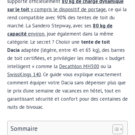
supporte officiellement
80 kg de charge dynamique
sur le toit
y compris le dispositif de portage
, ce qui la
rend compatible avec 90% des tentes de toit du
marché. La Sandero Stepway, avec ses
80 kg de
capacité
environ
, joue également dans la même
catégorie. Le secret ? Choisir une
tente de toit
Dacia
adaptée (légère, entre 45 et 65 kg), des barres
de toit certifiées, et privilégier les modèles « budget
intelligent » comme la
Decathlon MH500
ou la
SwissKings 140
. Ce guide vous explique exactement
comment équiper votre Dacia sans dépenser plus que
le prix d’une semaine de vacances en hôtel, tout en
garantissant sécurité et confort pour des centaines de
nuits de bivouac.
Sommaire