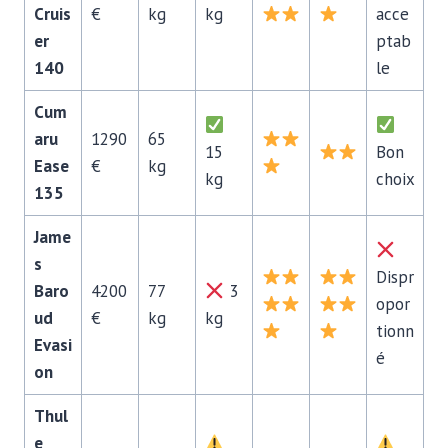
Cruis
€
kg
kg
acce
er
ptab
140
le
Cum
aru
1290
65
15
Bon
Ease
€
kg
kg
choix
135
Jame
s
Dispr
Baro
4200
77
3
opor
ud
€
kg
kg
tionn
Evasi
é
on
Thul
e