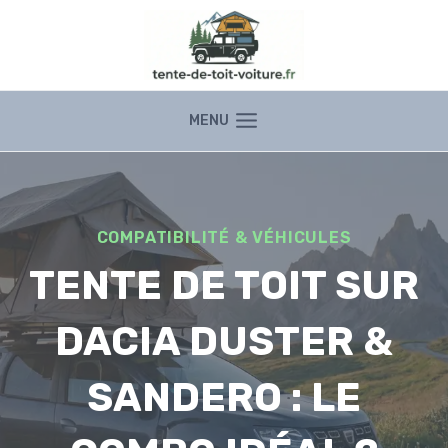
Aller
au
contenu
MENU
COMPATIBILITÉ & VÉHICULES
TENTE DE TOIT SUR
DACIA DUSTER &
SANDERO : LE