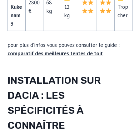
2800
68
Kuke
12
Trop
€
kg
nam
kg
cher
3
pour plus d’infos vous pouvez consulter le guide :
comparatif des meilleures tentes de toit
.
INSTALLATION SUR
DACIA : LES
SPÉCIFICITÉS À
CONNAÎTRE