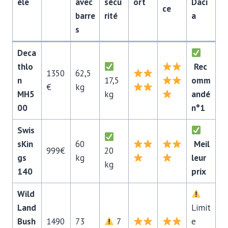
èle
avec
sécu
ort
Daci
ce
barre
rité
a
s
Deca
thlo
Rec
1350
62,5
n
17,5
omm
€
kg
MH5
kg
andé
00
n°1
Swis
sKin
60
Meil
999€
20
gs
kg
leur
kg
140
prix
Wild
Land
Limit
Bush
1490
73
7
e